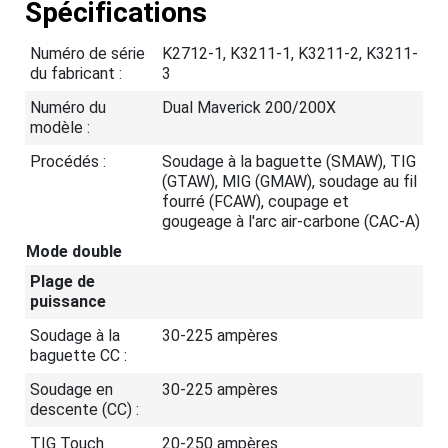
Spécifications
Numéro de série
K2712-1, K3211-1, K3211-2, K3211-
du fabricant :
3
Numéro du
Dual Maverick 200/200X
modèle :
Procédés :
Soudage à la baguette (SMAW), TIG
(GTAW), MIG (GMAW), soudage au fil
fourré (FCAW), coupage et
gougeage à l'arc air-carbone (CAC-A)
Mode double
Plage de
puissance
Soudage à la
30-225 ampères
baguette CC :
Soudage en
30-225 ampères
descente (CC) :
TIG Touch
20-250 ampères