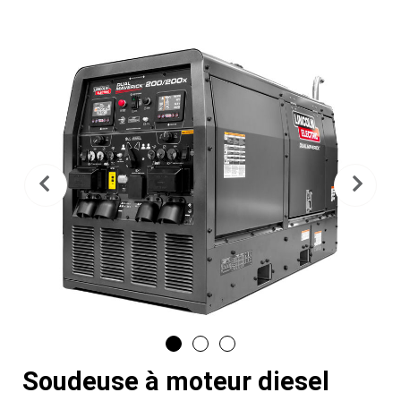
Précédent
Sui
Soudeuse à moteur diesel