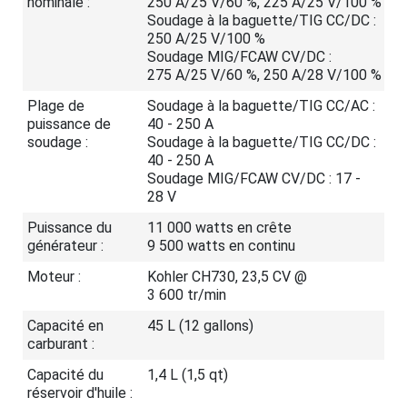
nominale :
250 A/25 V/60 %, 225 A/25 V/100 %
Soudage à la baguette/TIG CC/DC :
250 A/25 V/100 %
Soudage MIG/FCAW CV/DC :
275 A/25 V/60 %, 250 A/28 V/100 %
Plage de
Soudage à la baguette/TIG CC/AC :
puissance de
40 - 250 A
soudage :
Soudage à la baguette/TIG CC/DC :
40 - 250 A
Soudage MIG/FCAW CV/DC : 17 -
28 V
Puissance du
11 000 watts en crête
générateur :
9 500 watts en continu
Moteur :
Kohler CH730, 23,5 CV @
3 600 tr/min
Capacité en
45 L (12 gallons)
carburant :
Capacité du
1,4 L (1,5 qt)
réservoir d'huile :