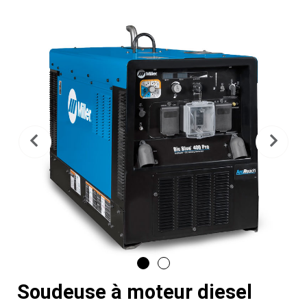
Précédent
Sui
Soudeuse à moteur diesel