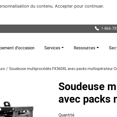
personnalisation du contenu. Accepter pour continuer.
1-866-73
pement d'occasion
Services
Ressources
Sec
/
urs
Soudeuse multiprocédés FX360XL avec packs multiopérateur C
Soudeuse m
avec packs 
Quantité