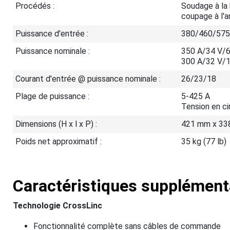
Procédés :
Soudage à la
coupage à l'a
Puissance d'entrée :
380/460/575
Puissance nominale :
350 A/34 V/
300 A/32 V/
Courant d'entrée @ puissance nominale :
26/23/18
Plage de puissance :
5-425 A
Tension en c
Dimensions (H x l x P) :
421 mm x 338
Poids net approximatif :
35 kg (77 lb)
Caractéristiques supplément
Technologie CrossLinc
Fonctionnalité complète sans câbles de commande