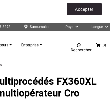
Accepter
3-3272
Succursales
Pays
Langue
teurs
Enterprise
(0)
Rechercher
ro
ultiprocédés FX360XL
multiopérateur Cro